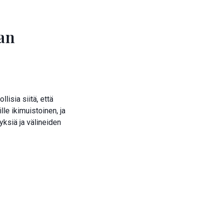
an
isia siitä, että
le ikimuistoinen, ja
tyksiä ja välineiden