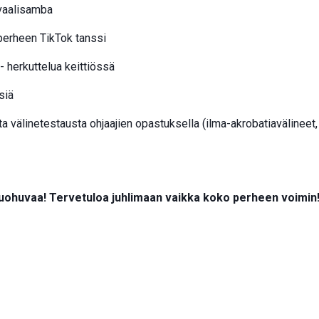
vaalisamba
perheen TikTok tanssi
- herkuttelua keittiössä
siä
a välinetestausta ohjaajien opastuksella (ilma-akrobatiavälineet
 kuohuvaa! Tervetuloa juhlimaan vaikka koko perheen voimin