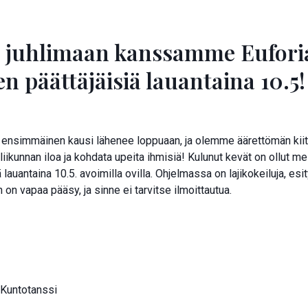
a juhlimaan kanssamme Eufori
n päättäjäisiä lauantaina 10.5!
ensimmäinen kausi lähenee loppuaan, ja olemme äärettömän kiitoll
ikunnan iloa ja kohdata upeita ihmisiä! Kulunut kevät on ollut meil
lauantaina 10.5. avoimilla ovilla. Ohjelmassa on lajikokeiluja, esi
on vapaa pääsy, ja sinne ei tarvitse ilmoittautua.
/Kuntotanssi