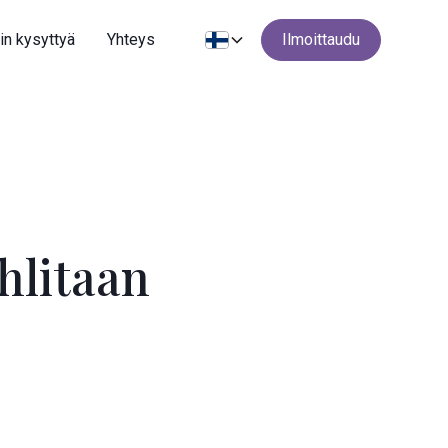
in kysyttyä
Yhteys
Ilmoittaudu
hlitaan