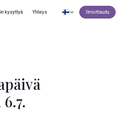
in kysyttyä
Yhteys
Ilmoittaudu
apäivä
6.7.