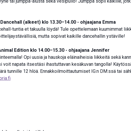
yhe tai jumppa-alusta sekä vesipullo! Jumppa sopii kaikille, jotka
Dancehall (alkeet) klo 13.30–14.00 - ohjaajana Emma
all-tuntia et takuulla löydä! Tule opettelemaan kuumimmat liikk
ittelijaystävällisiä, mutta sopivat kaikille dancehallin ystäville!
Animal Edition klo 14.00–15.30 - ohjaajana Jennifer
inteemalla! Opi uusia ja hauskoja eläinaiheisia liikkeitä sekä kan
 voit napata itsestäsi ihastuttavan kesäkuvan tangolla! Käytössä
rä tunnille 12 hlöä. Ennakkoilmoittautumiset IG:n DM:ssä tai sä
ia.fi