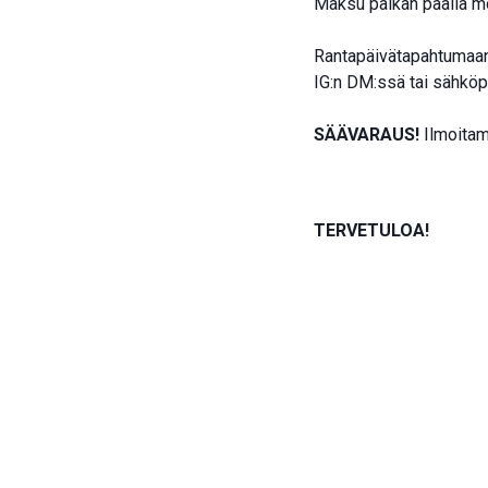
Maksu paikan päällä mob
Rantapäivätapahtumaan 
IG:n DM:ssä tai sähkö
SÄÄVARAUS!
Ilmoita
TERVETULOA!