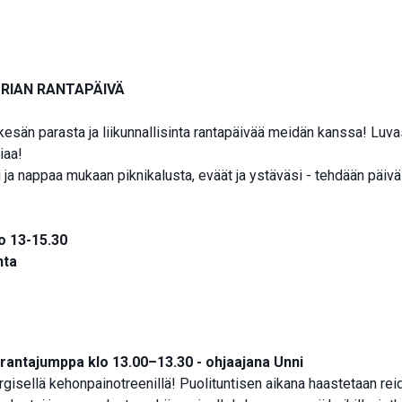
RIAN RANTAPÄIVÄ
kesän parasta ja liikunnallisinta rantapäivää meidän kanssa! Luv
iaa!
i ja nappaa mukaan piknikalusta, eväät ja ystäväsi - tehdään päi
o 13-15.30
nta
-rantajumppa
klo 13.00–13.30 - ohjaajana Unni
rgisellä kehonpainotreenillä! Puolituntisen aikana haastetaan rei