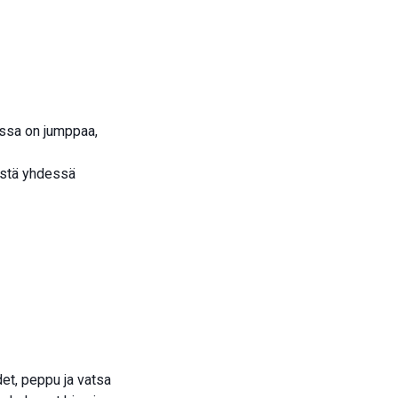
assa on jumppaa,
västä yhdessä
det, peppu ja vatsa