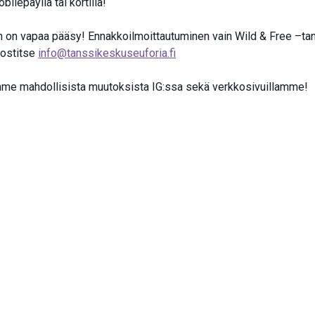
ilepaylla tai kortilla!
on vapaa pääsy! Ennakkoilmoittautuminen vain Wild & Free –tank
postitse
info@tanssikeskuseuforia.fi
mme mahdollisista muutoksista IG:ssa sekä verkkosivuillamme!