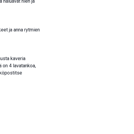
 haluavat hien ja
eet ja anna rytmien
nusta kaveria
 on 4 lavatankoa,
hköpostitse