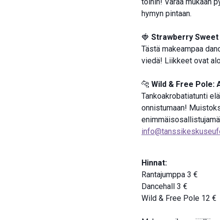
töihin! Varaa mukaan py
hymyn pintaan.
🍓
Strawberry Sweet 
Tästä makeampaa danceh
viedä! Liikkeet ovat alo
🐆
Wild & Free Pole: 
Tankoakrobatiatunti elä
onnistumaan! Muistoksi
enimmäisosallistujamää
info@tanssikeskuseufor
Hinnat:
Rantajumppa 3 €
Dancehall 3 €
Wild & Free Pole 12 €