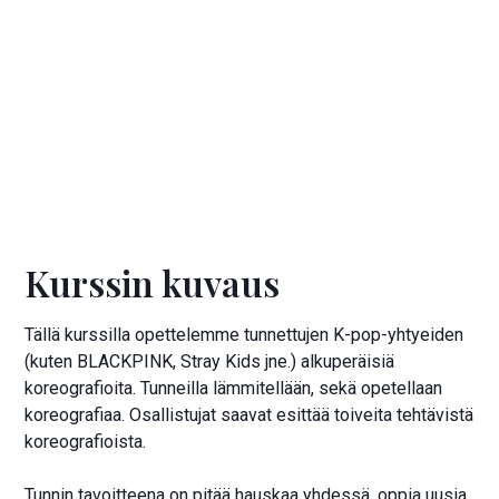
Kurssi loppuunmyyty
Hinta:
180 €
Kurssin kuvaus
Tällä kurssilla opettelemme tunnettujen K-pop-yhtyeiden
(kuten BLACKPINK, Stray Kids jne.) alkuperäisiä
koreografioita. Tunneilla lämmitellään, sekä opetellaan
koreografiaa. Osallistujat saavat esittää toiveita tehtävistä
koreografioista.
Tunnin tavoitteena on pitää hauskaa yhdessä, oppia uusia