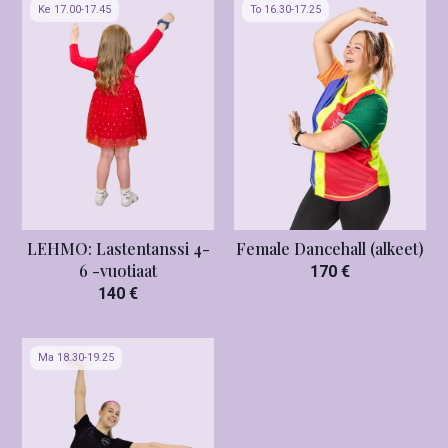
Ke 17.00-17.45
To 16.30-17.25
LEHMO: Lastentanssi 4-
Female Dancehall (alkeet)
6 -vuotiaat
170 €
140 €
Ma 18.30-19.25