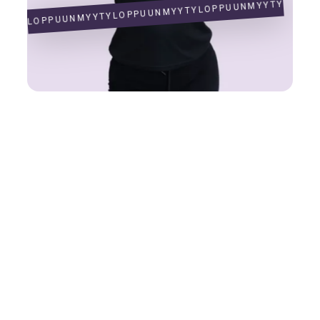
LOPPUUNMYYTY
LOPPUUNMYYTY
LOPPUUNMYYTY
Tanssikurssit
K-pop 10+
Syyskausi
26.8.-9.12.2026 (15 kertaa)
Päivä ja kellonaika
Ke 16.30-17.25