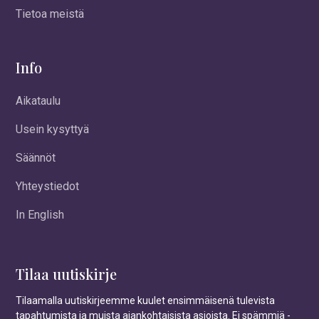
Tietoa meistä
Info
Aikataulu
Usein kysyttyä
Säännöt
Yhteystiedot
In English
Tilaa uutiskirje
Tilaamalla uutiskirjeemme kuulet ensimmäisenä tulevista
tapahtumista ja muista ajankohtaisista asioista. Ei spämmiä -