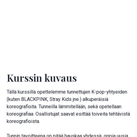
Ilmoittaudu kurssille
Hinta:
180 €
Kurssin kuvaus
Tällä kurssilla opettelemme tunnettujen K-pop-yhtyeiden
(kuten BLACKPINK, Stray Kids jne.) alkuperäisiä
koreografioita. Tunneilla lämmitellään, sekä opetellaan
koreografiaa. Osallistujat saavat esittää toiveita tehtävistä
koreografioista.
Tunnin tavoitteena on pitää hauskaa yhdessä, oppia uusia