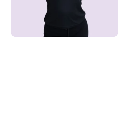
Tanssikurssit
K-pop 7+
Syyskausi
30.8.-13.12.2026 (15 kertaa)
Päivä ja kellonaika
Su 15.00-15.55