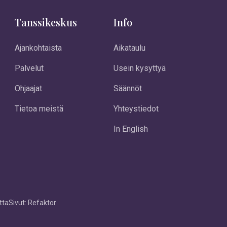
Tanssikeskus
Info
Ajankohtaista
Aikataulu
Palvelut
Usein kysyttyä
Ohjaajat
Säännöt
Tietoa meistä
Yhteystiedot
In English
tta
Sivut: Refaktor