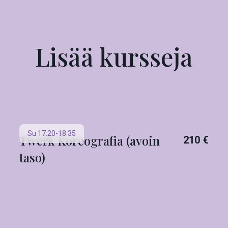
Lisää kursseja
Su 17.20-18.35
Twerk Koreografia (avoin
210 €
taso)