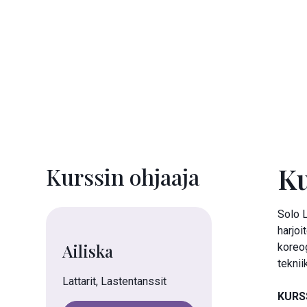
Ku
Kurssin ohjaaja
Solo L
harjoi
Ailiska
koreog
tekni
Lattarit, Lastentanssit
KURS