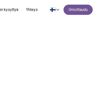
in kysyttyä
Yhteys
Ilmoittaudu
Päivä ja kellonaika
1.10!
Ke 18.00-18.55