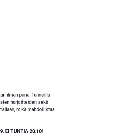
Hinta:
170 €
an ilman paria. Tunneilla
aisten harjoitteiden sekä
rrallaan, mikä mahdollistaa
 EI TUNTIA 20.10!