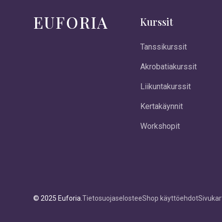
EUFORIA
Kurssit
Tanssikurssit
Akrobatiakurssit
Liikuntakurssit
Kertakäynnit
Workshopit
© 2025 Euforia.
Tietosuojaseloste
eShop käyttöehdot
Sivukar