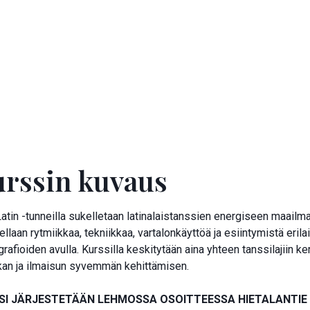
Ilmoittaudu kurssille
rssin kuvaus
atin -tunneilla sukelletaan latinalaistanssien energiseen maailma
tellaan rytmiikkaa, tekniikkaa, vartalonkäyttöä ja esiintymistä eril
rafioiden avulla. Kurssilla keskitytään aina yhteen tanssilajiin ke
ikan ja ilmaisun syvemmän kehittämisen.
SI JÄRJESTETÄÄN LEHMOSSA OSOITTEESSA HIETALANTIE 9.