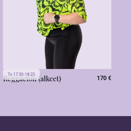
To 17.30-18.25
Reggaeton (alkeet)
170 €