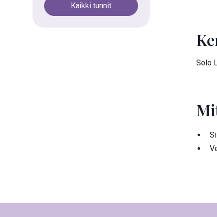
Kaikki tunnit
Ke
Solo L
Mi
Si
Ve