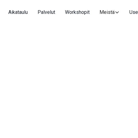
Aikataulu
Palvelut
Workshopit
Meistä
Use
Tanssikurssit
LEHMO: Solo Latin
Syyskausi
26.8.-9.12.2026 (14 kertaa) - ei tuntia 2