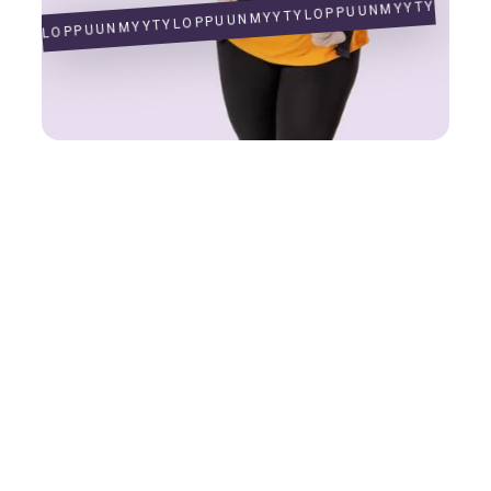
LOPPUUNMYYTY
LOPPUUNMYYTY
LOPPUUNMYYTY
Tanssikurssit
Vanhempi-vauva –tanssi
Syyskausi
2.9.-7.10.2026 (6 krt)
Päivä ja kellonaika
Ke 10.30-11.25