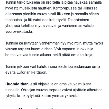
Tunnin tarkoituksena on irroitella ja pitää hauskaa samalla
hyvästä musiikista nauttien. Kantorepussa tai -liinassa
ollessaan pienikin vauva aistii liikkeen ja samalla hänen
tasapaino- ja liikeaistinsa kehittyvät. Tanssiminen
yhdessä kehittää myös vauvan ja vanhemman välistä
vuorovaikutusta.
Tunnilla keskitytään vanhemman hyvinvointiin, mutta myös
vauvan tarpeet huomioidaan. Voit vapaasti ruokkia ja
hoitaa vauvaa tunnin aikana, sekä pitää omia taukoja.
Tunnin jälkeen voit halutessasi jäädä lounastamaan omia
eväitä Euforian keittiöön.
Huomioithan,
että ohjaajalla on oma vauva mukana
tunneilla. Ohjaajan vauvan tarpeet voivat ajoittain aiheuttaa
lyhyitä keskeytyksiä, kiitos ymmärryksestä!