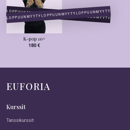
LOPPUUNMYYTY
LOPPUUNMYYTY
LOPPUUNMYYTY
LOPPUUNMYYTY
LOPPUUNMYYTY
LOPPUUNMYYTY
K-pop 10+
180 €
EUFORIA
Kurssit
Tanssikurssit