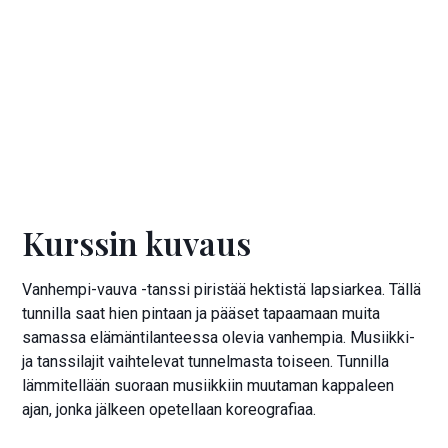
Kurssi loppuunmyyty
Hinta:
75 €
Kurssin kuvaus
Vanhempi-vauva -tanssi piristää hektistä lapsiarkea. Tällä
tunnilla saat hien pintaan ja pääset tapaamaan muita
samassa elämäntilanteessa olevia vanhempia. Musiikki-
ja tanssilajit vaihtelevat tunnelmasta toiseen. Tunnilla
lämmitellään suoraan musiikkiin muutaman kappaleen
ajan, jonka jälkeen opetellaan koreografiaa.