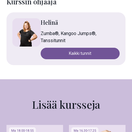
Kurssin ohjaaja
Helinä
Zumba®, Kangoo Jumps®,
Tanssitunnit
Kaikki tunnit
Lisää kursseja
Ma 18.00-18.55
Ma 16.30-17.25