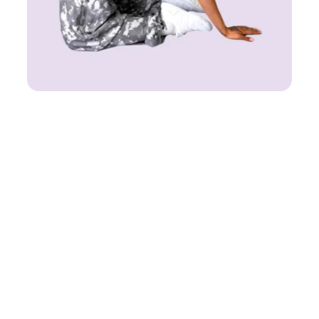
Tanssikurssit
Streetdance aikuiset (alkeisjatko)
Syyskausi
30.8.-13.12.2026 (15 kertaa)
Päivä ja kellonaika
Su 18.00-18.55