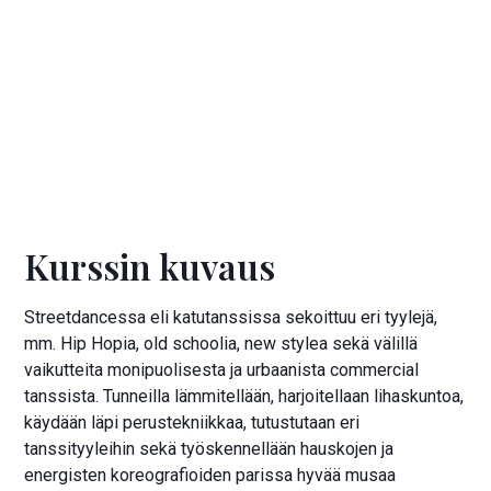
Ilmoittaudu kurssille
Hinta:
180 €
Kurssin kuvaus
Streetdancessa eli katutanssissa sekoittuu eri tyylejä,
mm. Hip Hopia, old schoolia, new stylea sekä välillä
vaikutteita monipuolisesta ja urbaanista commercial
tanssista. Tunneilla lämmitellään, harjoitellaan lihaskuntoa,
käydään läpi perustekniikkaa, tutustutaan eri
tanssityyleihin sekä työskennellään hauskojen ja
energisten koreografioiden parissa hyvää musaa