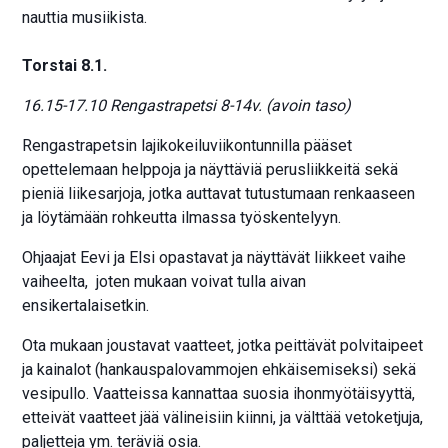
nauttia musiikista.
Torstai 8.1.
16.15-17.10 Rengastrapetsi 8-14v. (avoin taso)
Rengastrapetsin lajikokeiluviikontunnilla pääset
opettelemaan helppoja ja näyttäviä perusliikkeitä sekä
pieniä liikesarjoja, jotka auttavat tutustumaan renkaaseen
ja löytämään rohkeutta ilmassa työskentelyyn.
Ohjaajat Eevi ja Elsi opastavat ja näyttävät liikkeet vaihe
vaiheelta, joten mukaan voivat tulla aivan
ensikertalaisetkin.
Ota mukaan joustavat vaatteet, jotka peittävät polvitaipeet
ja kainalot (hankauspalovammojen ehkäisemiseksi) sekä
vesipullo. Vaatteissa kannattaa suosia ihonmyötäisyyttä,
etteivät vaatteet jää välineisiin kiinni, ja välttää vetoketjuja,
paljetteja ym. teräviä osia.