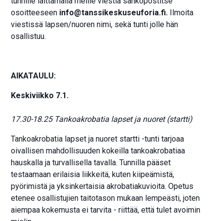
tunnille laittamalla meille viestiä sähköpostitse
osoitteeseen
info@tanssikeskuseuforia.fi.
Ilmoita
viestissä lapsen/nuoren nimi, sekä tunti jolle hän
osallistuu.
AIKATAULU:
Keskiviikko 7.1.
17.30-18.25 Tankoakrobatia lapset ja nuoret (startti)
Tankoakrobatia lapset ja nuoret startti -tunti tarjoaa
oivallisen mahdollisuuden kokeilla tankoakrobatiaa
hauskalla ja turvallisella tavalla. Tunnilla pääset
testaamaan erilaisia liikkeitä, kuten kiipeämistä,
pyörimistä ja yksinkertaisia akrobatiakuvioita. Opetus
etenee osallistujien taitotason mukaan lempeästi, joten
aiempaa kokemusta ei tarvita - riittää, että tulet avoimin