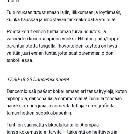
mielin.
Tule mukaan tutustumaan lajiin, liikkumaan ja löytämään,
kuinka hauskaa ja innostavaa tankoakrobatia voi olla!
Poista korut ennen tuntia oman turvallisuutesi ja
välineiden kunnossapidon vuoksi. Hihaton paita/toppi
parantaa otetta tangolla. Ihovoiteiden käyttöä on hyvä
välttää juuri ennen tuntia, jotta saat paremman pidon
tankoillessa.
17.30-18.25 Dancemix nuoret
Dancemixissä pääset kokeilemaan eri tanssityylejä, kuten
hiphoppia, dancehallia ja commercialia! Tunnilla tehdään
hauskoja, energisiä ja somesta tuttuja koreografioita
tämän hetken suosikkibiiseihin.
Tunti on suunnattu yläkouluikäisille. Aiempaa
tanssikokemusta ei tarvita – tärkeintä on heittäytyä ja