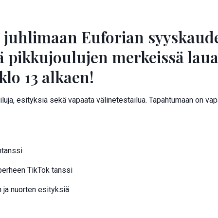
 juhlimaan Euforian syyskaud
iä pikkujoulujen merkeissä lau
 klo 13 alkaen!
luja, esityksiä sekä vapaata välinetestailua. Tapahtumaan on vapa
ntanssi
perheen TikTok tanssi
 ja nuorten esityksiä