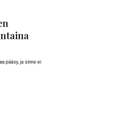
en
antaina
a pääsy, ja sinne ei