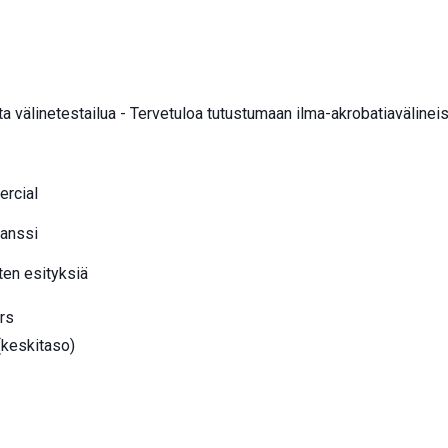
 välinetestailua - Tervetuloa tutustumaan ilma-akrobatiavälineisi
rcial
tanssi
ten esityksiä
rs
(keskitaso)