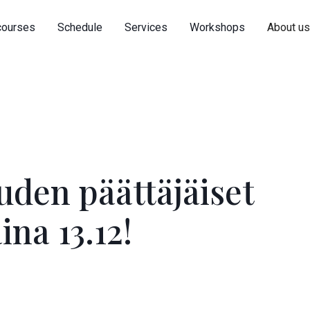
courses
Schedule
Services
Workshops
About u
uden päättäjäiset
ina 13.12!