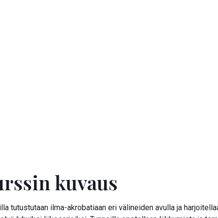
Spring season
Day and time
15.3.-3.5.2026 (7 kertaa)
Su 11.00-11.55
Kurssi loppuunmyyty
rssin kuvaus
lla tutustutaan ilma-akrobatiaan eri välineiden avulla ja harjoitella