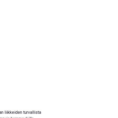
Price:
95 €
an liikkeiden turvallista