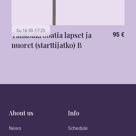
Su 16.30-17.25
Tankoakrobatia lapset ja
95 €
nuoret (starttijatko) B
About us
Info
News
Schedule