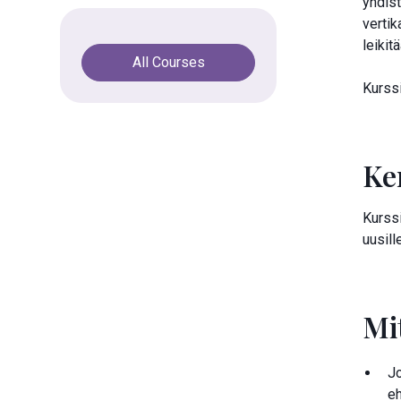
yhdist
vertik
leikit
All Courses
Kurssi
Ke
Kurssi
uusill
Mi
Jo
e