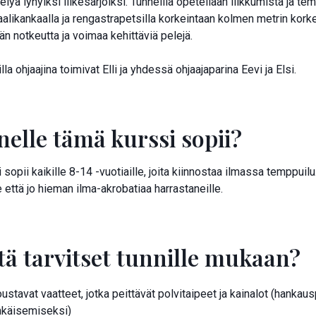
elyä lyhyiksi liikesarjoiksi. Tunneilla opetellaan liikkumista ja t
aalikankaalla ja rengastrapetsilla korkeintaan kolmen metrin kor
ään notkeutta ja voimaa kehittäviä pelejä.
lla ohjaajina toimivat Elli ja yhdessä ohjaajaparina Eevi ja Elsi.
nelle tämä kurssi sopii?
 sopii kaikille 8-14 -vuotiaille, joita kiinnostaa ilmassa temppuil
e että jo hieman ilma-akrobatiaa harrastaneille.
tä tarvitset tunnille mukaan?
ustavat vaatteet, jotka peittävät polvitaipeet ja kainalot (hank
hkäisemiseksi)