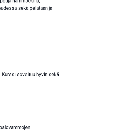
emppuja hammockilla,
keudessa sekä pelataan ja
u. Kurssi soveltuu hyvin sekä
auspalovammojen