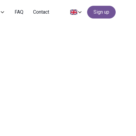
s
FAQ
Contact
Sign up
4-vuotiaat (alkeet) (sunnuntai 15.3.-3.5.)