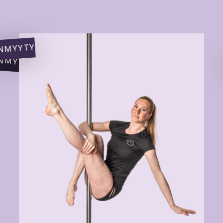
NMYYTY
NMYYTY