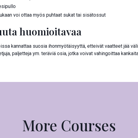
sipullo
kaan voi ottaa myös puhtaat sukat tai sisätossut
uta huomioitavaa
issa kannattaa suosia ihonmyötäisyyttä, etteivät vaatteet jää väline
tjuja, paljetteja ym. teräviä osia, jotka voivat vahingoittaa kankaita
More Courses