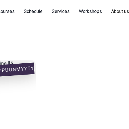
courses
Schedule
Services
Workshops
About u
PPUUNMYYTY
Acrobatics Courses
Ilma-akrobatia 8-1