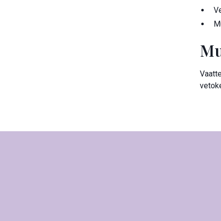
Ve
Mu
Mu
Vaatte
vetoke