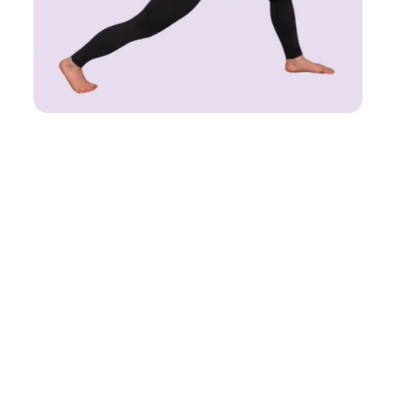
Liikuntakurssit
Ilmajooga (sunnuntai)
Syyskausi
30.8.-27.9.2026 (5 kertaa)
Päivä ja kellonaika
Su 13.30-14.25