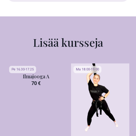
Lisää kursseja
Pe 16.30-17.25
Ma 18.00-19.00
Ilmajooga A
70 €