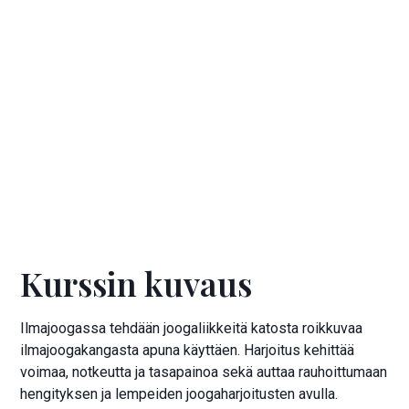
Ilmoittaudu kurssille
Hinta:
70 €
Kurssin kuvaus
Ilmajoogassa tehdään joogaliikkeitä katosta roikkuvaa
ilmajoogakangasta apuna käyttäen. Harjoitus kehittää
voimaa, notkeutta ja tasapainoa sekä auttaa rauhoittumaan
hengityksen ja lempeiden joogaharjoitusten avulla.